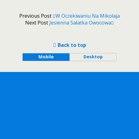
Previous Post
W Oczekiwaniu Na Mikołaja
Next Post
Jesienna Sałatka Owocowa
Back to top
Mobile
Desktop