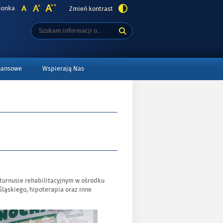
ionka
Zmień kontrast
Tutaj
Wyszukiwarka
wpisz
szukaną
frazę:
nansowe
Wspierają Nas
 turnusie rehabilitacyjnym w ośrodku
Śląskiego, hipoterapia oraz inne