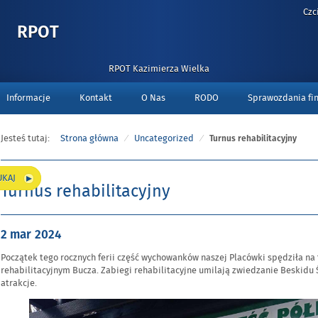
Czc
-
RPOT
TURNUS
REHABILITACYJNY
RPOT Kazimierza Wielka
Informacje
Kontakt
O Nas
RODO
Sprawozdania fi
Jesteś tutaj:
Strona główna
Uncategorized
Turnus rehabilitacyjny
UKAJ
Turnus rehabilitacyjny
Opublikowano
2 mar
2024
w
Początek tego rocznych ferii część wychowanków naszej Placówki spędziła na
dniu
rehabilitacyjnym Bucza. Zabiegi rehabilitacyjne umilają zwiedzanie Beskidu 
atrakcje.