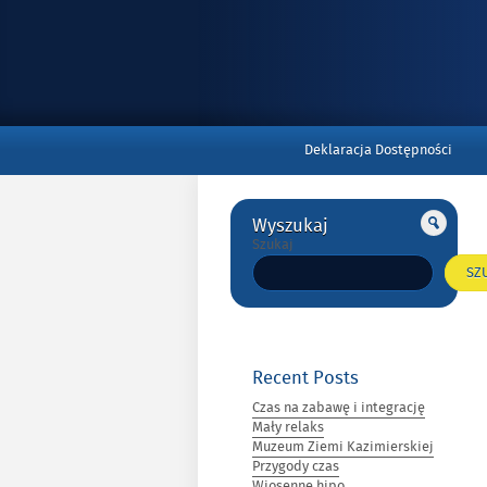
Menu
Deklaracja Dostępności
główne
Wyszukaj
Szukaj
SZ
Recent Posts
Czas na zabawę i integrację
Mały relaks
Muzeum Ziemi Kazimierskiej
Przygody czas
Wiosenne hipo